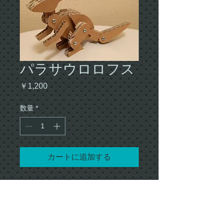
パラサウロロフス
価
￥1,200
格
数量
*
カートに追加する
Dr.リン プロデュース 段ボールクラフ
ト
パラサウロロフスを作ってみよう！
首、股関節、膝、尻尾が可動式になっ